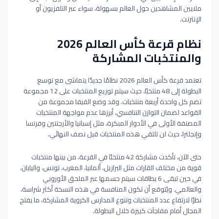
ملايين المشاهدين حول العالم بسهولة، سواء عبر التلفزيون أو
الإنترنت.
نظام قرعة كأس العالم 2026
والمنتخبات المشاركة
تعتمد قرعة كأس العالم 2026 نظامًا جديدًا يتماشى مع توسع
البطولة إلى 48 منتخبًا، حيث سيتم توزيع المنتخبات على 12 مجموعة
تضم كل واحدة أربعة منتخبات. وقد وضع الفيفا مجموعة من
القواعد لضمان التوازن التنافسي، أبرزها عدم مواجهة المنتخبات
المصنفة الأولى في الأدوار المبكرة، مثل إسبانيا والأرجنتين وفرنسا
وإنجلترا، حيث لن تلتقي هذه المنتخبات قبل نصف النهائي.
حتى الآن، تأكدت مشاركة 42 منتخبًا في القرعة، من بينها منتخبات
قوية من مختلف القارات مثل البرازيل، ألمانيا، المغرب، تونس، واليابان،
في حين تبقى 6 بطاقات سيتم حسمها عبر الملحق الأوروبي
والعالمي. ويُتوقع أن تكون المنافسة في هذه النسخة أكثر شراسة،
نظرًا لارتفاع عدد المنتخبات وتنوع المدارس الكروية المشاركة، ما يفتح
المجال أمام مفاجآت كبيرة خلال البطولة.