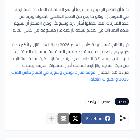
كما أن النظام الجديد يمنح فرصًا أوسع للمنتخبات الصاعدة للمشاركة
في المونديال، وهو ما يعزز من الطابع العالمي للبطولة ويزيد من
عدد المباريات، مما يجعلها أكثر إثارة وتشويقًا. ومن المنتظر أن تسهم
هذه التغييرات في تقديم نسخة تاريخية غير مسبوقة من كأس العالم.
في الختام، تمثل قرعة كأس العالم 2026 بداية العد التنازلي لأكبر حدث
كروي في العالم، حيث ستحدد ملامح المنافسة ومسارات المنتخبات
نحو اللقب. ومع هذا النظام الجديد، ينتظر عشاق الكرة نسخة استثنائية
من حيث التنظيم والإثارة. لمتابعة أخبار المنتخبات العربية، يمكنك
قراءة هذا المقال:
موعد مباراة تونس وسوريا في افتتاح كأس العرب
2025 والقنوات الناقلة
.
Tags:
المنتخب
رياضة
Facebook