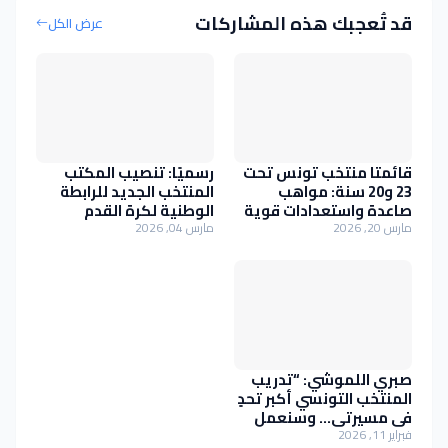
قد تُعجبك هذه المشاركات
عرض الكل
قائمتا منتخب تونس تحت
رسميًا: تنصيب المكتب
23 و20 سنة: مواهب
المنتخب الجديد للرابطة
صاعدة واستعدادات قوية
الوطنية لكرة القدم
لمواجهتي كوت ديفوار
المحترفة
مارس 20, 2026
مارس 04, 2026
وموريتانيا
صبري اللموشي: “تدريب
المنتخب التونسي أكبر تحدٍ
في مسيرتي… وسنعمل
لإسعاد كل التونسيين”
فبراير 11, 2026