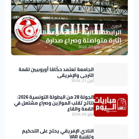
الدوري
الرابطة الثانية – المجموعة الأولى:
إثارة متواصلة وصراع صدارة
Dima Sports
-
مايو 01, 2026
الجامعة تعتمد حكّامًا أوروبيين لقمة
الترجي والإفريقي
أبريل 21, 2026
الجولة 28 من البطولة التونسية 2026:
نتائج تقلب الموازين وصراع مشتعل في
القمة والقاع
مايو 04, 2026
النادي الإفريقي يحتج على التحكيم
وتقنية VAR