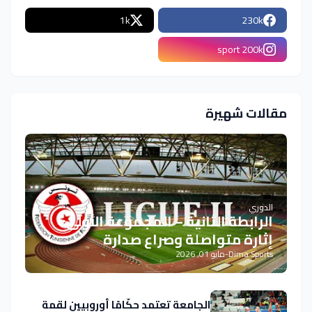
1k
230k
sport 200k
مقالات شهيرة
الدوري
الرابطة الثانية – المجموعة الأولى:
إثارة متواصلة وصراع صدارة
Dima Sports
-
مايو 01, 2026
الجامعة تعتمد حكّامًا أوروبيين لقمة