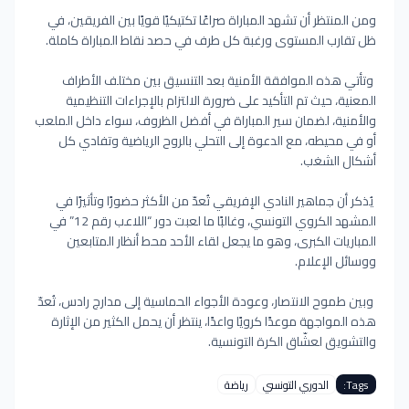
ومن المنتظر أن تشهد المباراة صراعًا تكتيكيًا قويًا بين الفريقين، في
ظل تقارب المستوى ورغبة كل طرف في حصد نقاط المباراة كاملة.
وتأتي هذه الموافقة الأمنية بعد التنسيق بين مختلف الأطراف
المعنية، حيث تم التأكيد على ضرورة الالتزام بالإجراءات التنظيمية
والأمنية، لضمان سير المباراة في أفضل الظروف، سواء داخل الملعب
أو في محيطه، مع الدعوة إلى التحلي بالروح الرياضية وتفادي كل
أشكال الشغب.
يُذكر أن جماهير النادي الإفريقي تُعدّ من الأكثر حضورًا وتأثيرًا في
المشهد الكروي التونسي، وغالبًا ما لعبت دور “اللاعب رقم 12” في
المباريات الكبرى، وهو ما يجعل لقاء الأحد محط أنظار المتابعين
ووسائل الإعلام.
وبين طموح الانتصار، وعودة الأجواء الحماسية إلى مدارج رادس، تُعدّ
هذه المواجهة موعدًا كرويًا واعدًا، ينتظر أن يحمل الكثير من الإثارة
والتشويق لعشّاق الكرة التونسية.
Tags:
الدوري التونسي
رياضة