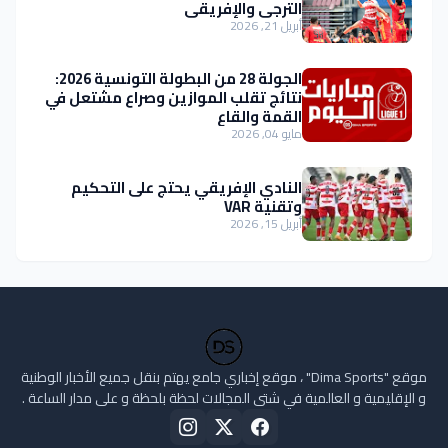
الترجي والإفريقي
أبريل 21, 2026
الجولة 28 من البطولة التونسية 2026:
نتائج تقلب الموازين وصراع مشتعل في
القمة والقاع
مايو 04, 2026
النادي الإفريقي يحتج على التحكيم
وتقنية VAR
أبريل 15, 2026
موقع "Dima Sports" ، موقع إخباري جامع يهتم بنقل جميع الأخبار الوطنية
و الإقليمية و العالمية في شتى المجالات لحظة بلحظة و على مدار الساعة .