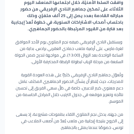
وافقت السلط الأمنيّة، خلال اجتماعها المنعقد اليوم
الثلاثاء، على تمكين جماهير النادي الإفريقي من حضور
مباراته القادمة بعدد يصل إلى 25 ألف متفرّج، وذلك
باحتساب أصحاب الاشتراكات السنوية، في خطوة تُعدّ إيجابية
بعد فترة من القيود المرتبطة بالحضور الجماهيري.
ويستقبل النادي الإفريقي ضيفه نجم المتلوي يوم الأحد الموافق
لغرة مارس، على أرضية ملعب حمادي العقربي برادس، بداية من
الساعة الواحدة بعد الزوال (13:00)، في مواجهة تندرج ضمن الجولة
السابعة من مرحلة الإياب لبطولة الرابطة المحترفة الأولى.
وتُعوّل جماهير النادي الإفريقي كثيرًا على هذه العودة القوية
للمدرجات، حيث يُنتظر أن يشكّل الحضور الجماهيري المكثف عامل
دعم معنوي كبير للاعبين، خاصة في ظلّ سعي الفريق إلى تحسين
نتائجه وتعزيز موقعه في جدول الترتيب خلال المراحل الحاسمة من
الموسم.
من جهته، يدخل نجم المتلوي اللقاء بطموحات مشروعة، إذ يسعى
إلى الخروج بنتيجة إيجابية من ملعب يُعدّ من أصعب الملاعب في
تونس، خصوصًا عندما يمتلئ بالجماهير.